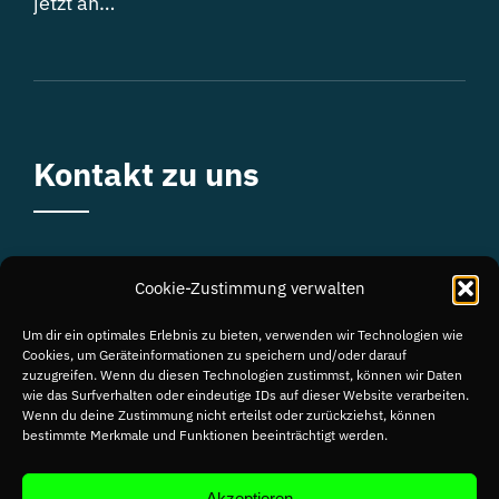
jetzt an…
Kontakt zu uns
Mueßer Str. 2, 19086 Consrade
Cookie-Zustimmung verwalten
E-Mail:
info@21offroadschool.de
Um dir ein optimales Erlebnis zu bieten, verwenden wir Technologien wie
Cookies, um Geräteinformationen zu speichern und/oder darauf
zuzugreifen. Wenn du diesen Technologien zustimmst, können wir Daten
Telefon:
0172 / 430 782 9
wie das Surfverhalten oder eindeutige IDs auf dieser Website verarbeiten.
Wenn du deine Zustimmung nicht erteilst oder zurückziehst, können
bestimmte Merkmale und Funktionen beeinträchtigt werden.
© 2021 | 21offroadschool by Manuel Alex | All Rights
Akzeptieren