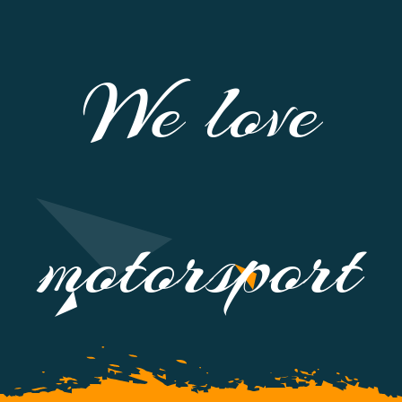
We love
motorsport