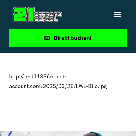
Zum
Inhalt
Toggle
springen
Naviga
Home
Direkt buchen!
Livestream
http://test118366.test-
Offroad School
account.com/2025/03/28/LWL-Bild.jpg
Neuigkeiten
Termine